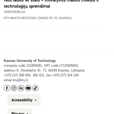
Nuo lauko iki stalo – inovatyvūs maisto mokslo ir
technologijų sprendimai
KONFERENCIJA
KTU MAISTO INSTITUTAS (TAIKOS PR. 92, KAUNAS)
Kaunas University of Technology
company code 111950581, VAT code LT119505811
address K. Donelaičio St. 73, 44249 Kaunas, Lithuania
+370 (37) 300 000, 300 421, fax +370 (37) 324 144
email
ktu@ktu.lt
Accessibility
Privacy