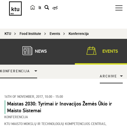
lt
s
e
a
KTU
Food Institute
Events
Konferencija
r
c
h
NEWS
EVENTS
KONFERENCIJA
ARCHIVE
16TH OF NOVEMBER, 2017, 10:00 - 15:00
Maistas 2030: Tyrimai ir Inovacijos Žemės Ūkio ir
Maisto Sistemai
KONFERENCIJA
KTU MAISTO MOKSLŲ IR TECHNOLOGIJŲ KOMPETENCIJOS CENTRAS,